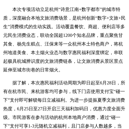
本次专项活动立足杭州“诗意江南+数字都市”的城市特
质，深度融合本地文旅消费场景，是杭州创新“数字+文旅+民
生”消费模式的生动实践。活动覆盖餐饮、商超、便利店等多
元民生消费业态，联动全国超1200个知名品牌，重点聚焦甘
其食、杨先生糕点、汪保来等一众杭州本土特色商户，将杭
州地道美食、本土烟火业态与数字惠民福利深度绑定，串联
起极具杭城辨识度的文旅消费链条，让文旅消费从景区景点
延伸至城市街巷的日常烟火。
据了解，本次惠民福利活动周期为即日起至6月28日，所
有在杭市民、来杭游客均可参与，线下门店使用支付宝“碰一
下”支付即可解锁每日立减福利。为进一步提振夏季文旅消费
热度，6月25日至27日开启三天福利加码日，优惠力度全面升
级。市民游客在参与活动的杭州本地商户消费，通过“碰一
下”支付可享1-3元随机立减福利，且门店参与人数越多，当