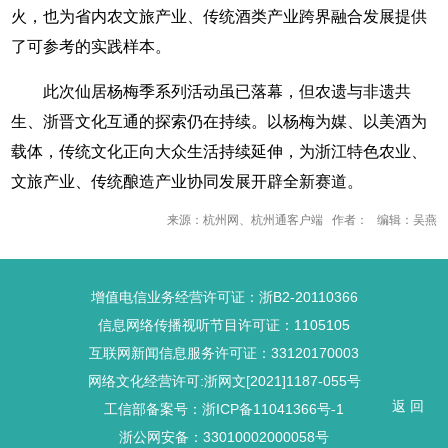
火，也为省内农文旅产业、传统酒类产业跨界融合发展提供
了可参考的实践样本。
此次仙居杨梅季系列活动虽已落幕，但农遗与非遗共
生、浙晋文化互通的探索仍在持续。以杨梅为媒、以美酒为
载体，传统文化正向大众生活持续延伸，为浙江特色农业、
文旅产业、传统酿造产业协同发展开辟全新赛道。
来源：杭州网、杭州通客户端 作者： 编辑：吴燕
增值电信业务经营许可证：浙B2-20110366
信息网络传播视听节目许可证：1105105
互联网新闻信息服务许可证：33120170003
网络文化经营许可:浙网文[2021]1187-055号
返 回
工信部备案号：浙ICP备11041366号-1
浙公网安备：33010002000058号