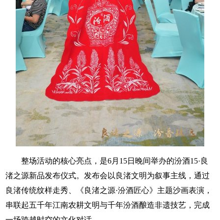
整场活动的核心亮点，是6月15日晚间举办的汾酒15·良
渚之源新品发布仪式。发布会以良渚文明为叙事主线，通过
良渚传统纹样走秀、《良渚之源·汾酒匠心》主题沙画表演，
串联起五千年江南农耕文明与千年汾酒酿造非遗技艺，完成
一场跨越时空的文化对话。