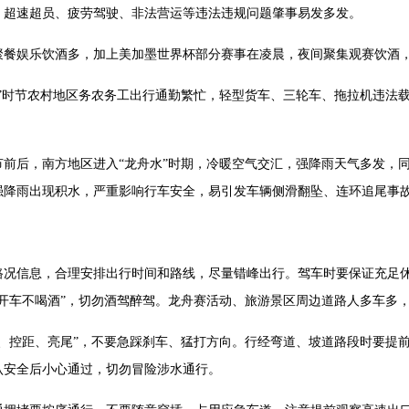
，超速超员、疲劳驾驶、非法营运等违法违规问题肇事易发多发。
聚餐娱乐饮酒多，加上美加墨世界杯部分赛事在凌晨，夜间聚集观赛饮酒
”时节农村地区务农务工出行通勤繁忙，轻型货车、三轮车、拖拉机违法
前后，南方地区进入“龙舟水”时期，冷暖空气交汇，强降雨天气多发，
强降雨出现积水，严重影响行车安全，易引发车辆侧滑翻坠、连环追尾事
路况信息，合理安排出行时间和路线，尽量错峰出行。驾车时要保证充足
开车不喝酒”，切勿酒驾醉驾。龙舟赛活动、旅游景区周边道路人多车多
、控距、亮尾”，不要急踩刹车、猛打方向。行经弯道、坡道路段时要提
认安全后小心通过，切勿冒险涉水通行。