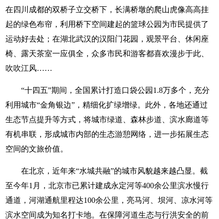
在四川成都的双桥子立交桥下，长满桥墩的爬山虎像高高挂
起的绿色布帘，利用桥下空间建起的篮球公园为市民提供了
运动好去处；在湖北武汉的汉阳门花园，观景平台、休闲座
椅、露天茶室一应俱全，众多市民和游客都喜欢漫步于此、
吹吹江风……
“十四五”期间，全国累计打造口袋公园1.8万多个，充分
利用城市“金角银边”，精细化扩绿增绿。此外，各地还通过
生态节点提升等方式，将城市绿道、森林步道、滨水廊道等
有机串联，形成城市内部的生态游憩网络，进一步拓展生态
空间的文旅价值。
在北京，近年来“水城共融”的城市风貌越来越凸显。截
至今年1月，北京市已累计建成永定河等400余公里滨水慢行
通道，河湖通航里程达100余公里，亮马河、坝河、凉水河等
滨水空间成为知名打卡地。在保障河道生态与行洪安全的前