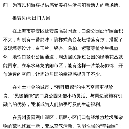
间，为市民和游客提供感受美好生活与消费活力的新场所。
推窗见绿 出门入园
在上海市静安区延安路高架附近，口袋公园延华园面积
不大，却别有一番韵味：阶梯式高台花坛错落有致，搭配了
景观墙等设计，白玉兰、银杏、乌桕、紫薇等植物生机盎
然，地铁口紧邻公园通道，周边居民穿过公园的绿地花丛就
能回家。在车水马龙的闹市区，能有这样一片繁花似锦、开
放通透的空间，让周边居民的幸福感提升了不少。
在寸土寸金的城市，“有呼吸感”的生态空间更显珍
贵。“见缝插绿”的口袋公园凭借小巧灵活、与周边设施有机
融合的优势，逐渐成为人们触手可及的生态福利。
在贵州贵阳观山湖区，居民小区门口曾经堆放垃圾和杂
物的荒地修葺一新，变成空气清新、功能性强的“幸福园”；