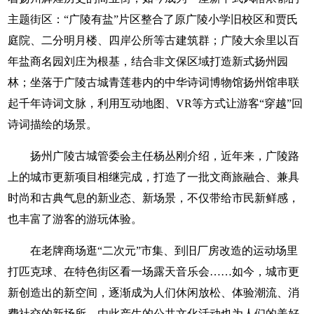
主题街区：“广陵有盐”片区整合了原广陵小学旧校区和贾氏
庭院、二分明月楼、四岸公所等古建筑群；广陵大余里以百
年盐商名园刘庄为根基，结合非文保区域打造新式扬州园
林；坐落于广陵古城青莲巷内的中华诗词博物馆扬州馆串联
起千年诗词文脉，利用互动地图、VR等方式让游客“穿越”回
诗词描绘的场景。
扬州广陵古城管委会主任杨丛刚介绍，近年来，广陵路
上的城市更新项目相继完成，打造了一批文商旅融合、兼具
时尚和古典气息的新业态、新场景，不仅带给市民新鲜感，
也丰富了游客的游玩体验。
在老牌商场逛“二次元”市集、到旧厂房改造的运动场里
打匹克球、在特色街区看一场露天音乐会……如今，城市更
新创造出的新空间，逐渐成为人们休闲放松、体验潮流、消
费社交的新场所，由此产生的公共文化活动也为人们的美好