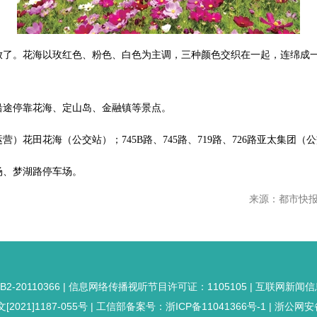
放了。花海以玫红色、粉色、白色为主调，三种颜色交织在一起，连绵成
沿途停靠花海、定山岛、金融镇等景点。
）花田花海（公交站）；745B路、745路、719路、726路亚太集团
场、梦湖路停车场。
来源：都市快报
20110366 | 信息网络传播视听节目许可证：1105105 | 互联网新闻信息
21]1187-055号 |
工信部备案号：浙ICP备11041366号-1
|
浙公网安备：