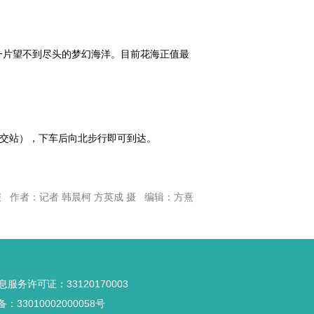
一片望不到尽头的梦幻海洋。目前花海正值最
（公交站），下车后向北步行即可到达。
 作者：记者 韩晨柯 方英成 摄 编辑：方熹
服务许可证：33120170003
33010002000058号