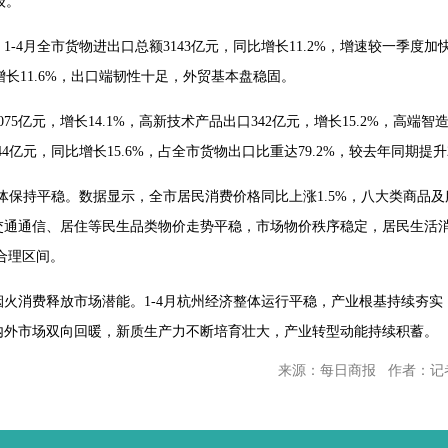
级。
-4月全市货物进出口总额3143亿元，同比增长11.2%，增速较一季度加
元，增长11.6%，出口端韧性十足，外贸基本盘稳固。
75亿元，增长14.1%，高新技术产品出口342亿元，增长15.2%，高
44亿元，同比增长15.6%，占全市货物出口比重达79.2%，较去年同期提
总体保持平稳。数据显示，全市居民消费价格同比上涨1.5%，八大类商品
交通通信、居住等民生品类物价走势平稳，市场物价秩序稳定，居民生活消
于合理区间。
火消费释放市场潜能。1-4月杭州经济整体运行平稳，产业根基持续夯
内外市场双向回暖，新质生产力不断培育壮大，产业转型动能持续积蓄。
来源：每日商报 作者：记者