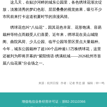
这几天，在贴沙河畔的城东公园里，各色绣球花渐次绽
放，淡雅清秀的梦幻色彩、层层叠叠的视觉效果，吸引不少
市民前来打卡这道初夏时节的浪漫风情。
绣球花也叫“八仙花”，因其花色丰富、花形饱满、容易
栽种等特点而颇受人们喜爱。近年来，绣球花在吴山城隍
阁、曲院风荷、少儿公园、临平公园等景区景点大量栽种。
今年，城东公园栽种了超100个品种逾1.5万株绣球花，这里
还被列为即将开幕的“紫阳情语·绣满杭城——2026杭州市首
届八仙花展”分会场之一。
来源：杭州日报 作者：记者 李忠 摄 编辑：钟一鸣
增值电信业务经营许可证：浙B2-20110366