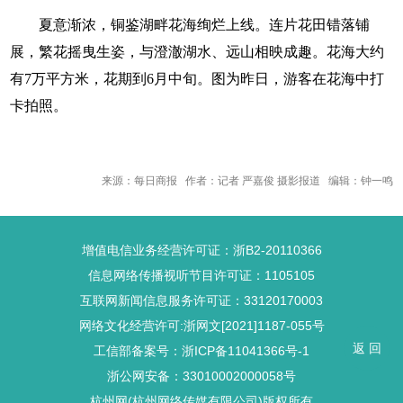
夏意渐浓，铜鉴湖畔花海绚烂上线。连片花田错落铺
展，繁花摇曳生姿，与澄澈湖水、远山相映成趣。花海大约
有7万平方米，花期到6月中旬。图为昨日，游客在花海中打
卡拍照。
来源：每日商报 作者：记者 严嘉俊 摄影报道 编辑：钟一鸣
增值电信业务经营许可证：浙B2-20110366
信息网络传播视听节目许可证：1105105
互联网新闻信息服务许可证：33120170003
网络文化经营许可:浙网文[2021]1187-055号
返 回
工信部备案号：浙ICP备11041366号-1
浙公网安备：33010002000058号
杭州网(杭州网络传媒有限公司)版权所有