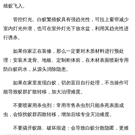
殖蚁飞入。
管控灯光。白蚁繁殖蚁具有强趋光性，可拉上窗帘减少
室内灯光外泄，也可在室外灯光下放水盆，利用其趋光性进
行诱杀。
如果你家正在装修，那么一定要对木质材料进行预处
理：安装木龙骨、地板、定制柜体前，在木材表面喷刷专用
防白蚁药水，从源头消除隐患。
如果在家里发现白蚁，切勿盲目自行处理，不当操作可
能导致蚁群扩散转移，加大治理难度。
不要喷家用杀虫剂：常用市售杀虫剂只能杀死表面成
虫，会惊扰蚁群四散转移，增加后续专业灭治难度。
不要撬开蚁路、破坏痕迹：会导致白蚁分散隐匿，更难