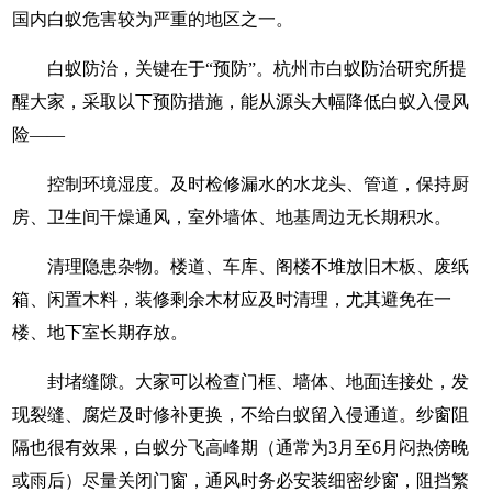
国内白蚁危害较为严重的地区之一。
白蚁防治，关键在于“预防”。杭州市白蚁防治研究所提
醒大家，采取以下预防措施，能从源头大幅降低白蚁入侵风
险——
控制环境湿度。及时检修漏水的水龙头、管道，保持厨
房、卫生间干燥通风，室外墙体、地基周边无长期积水。
清理隐患杂物。楼道、车库、阁楼不堆放旧木板、废纸
箱、闲置木料，装修剩余木材应及时清理，尤其避免在一
楼、地下室长期存放。
封堵缝隙。大家可以检查门框、墙体、地面连接处，发
现裂缝、腐烂及时修补更换，不给白蚁留入侵通道。纱窗阻
隔也很有效果，白蚁分飞高峰期（通常为3月至6月闷热傍晚
或雨后）尽量关闭门窗，通风时务必安装细密纱窗，阻挡繁