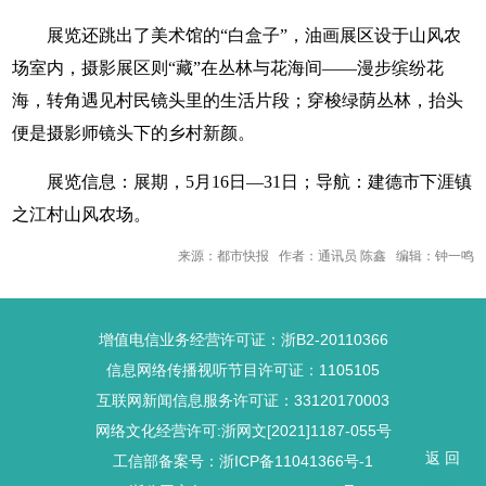
展览还跳出了美术馆的“白盒子”，油画展区设于山风农
场室内，摄影展区则“藏”在丛林与花海间——漫步缤纷花
海，转角遇见村民镜头里的生活片段；穿梭绿荫丛林，抬头
便是摄影师镜头下的乡村新颜。
展览信息：展期，5月16日—31日；导航：建德市下涯镇
之江村山风农场。
来源：都市快报 作者：通讯员 陈鑫 编辑：钟一鸣
增值电信业务经营许可证：浙B2-20110366
信息网络传播视听节目许可证：1105105
互联网新闻信息服务许可证：33120170003
网络文化经营许可:浙网文[2021]1187-055号
返 回
工信部备案号：浙ICP备11041366号-1