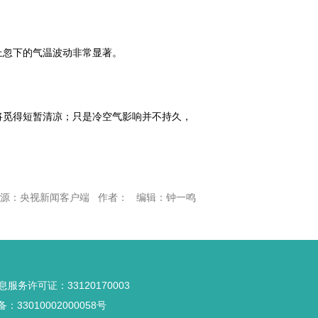
上忽下的气温波动非常显著。
将觅得短暂清凉；只是冷空气影响并不持久，
源：央视新闻客户端 作者： 编辑：钟一鸣
服务许可证：33120170003
33010002000058号