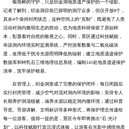
银雨树的守护，只是织金洞地质遗产保护的一个缩影。
记者了解到，织金洞目前已探明的洞厅众多，但仅开放8个，
其余4个保持封闭状态，这种空间上的“克制”，既避免了人类
活动对洞内脆弱生态的扰动，也为地质科研保留了原始样
本，彰显着对自然的敬畏之心。同时，景区通过科技赋能，
布设洞内环境实时监测系统，严控游客数量与二氧化碳浓
度，改用低干扰冷光源照明降低热辐射；建立地质遗迹保护
数据库和钟乳石三维地理信息系统，编制141处地质遗迹保护
清单，筑牢保护根基。
在管理上，织金洞形成了完整的保护闭环：每日闭园后
实行封闭管理，减少空气对流对洞内环境的影响；安排专人
长期养护洞顶植被，涵养水源以稳定洞内微环境；通过科普
导览、导游讲解、文明标识等多种形式，将保护理念传递给
每一位游客。值得一提的是，景区今年即将推出“石·光计
划”，以科技赋能打造沉浸式体验，让游客在光影中感悟地质