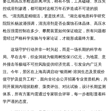
要么用高压水枪远距离冲洗，稍有不慎，工具磕碰、水压失
控或溶剂渗透，都可能对这根万年石笋造成不可逆的损
伤。“清洗既是精细活，更是技术活。”湖北省地质科学研究
院院长杨波涌强调，清洗溶剂是否会腐蚀石体晶体、高压水
枪压强需控制在多少、攀爬装置如何保证稳定，所有问题都
需经过严格科学实验与专家论证，才能形成最终方案。
这场守护行动并非一时兴起，而是一场长期的科学布
局。早在去年，织金洞就为银雨树投保15亿元，为地震、意
外撞击等极端不可控风险提供经济兜底，引发业内广泛关
注。今年，景区在上海高调启动“银雨树·溶洞生态及景观价
值守护及提升工程”，面向全社会公开招募专业资质机构，共
同开展洞内现状勘察、藻类评估、对比试验，设计长期监测
体系，所有方案均需通过专家联合评审，每一步都彰显着科
学严谨的态度。