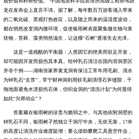
观价值和科研价值。”中国地质科学院岩溶所高级工程师韦跃
龙在发布会上直言不讳。据了解，每年数百万游客涌入带来
的二氧化碳、景观灯热效应，以及随之而来的温湿度波动，
都在悄然改变洞内微环境，促使银雨树表面聚集微生物与浆
状物，苔藓、藻类悄然滋生，让这棵“石树”逐渐失去光泽。
这是一道残酷的平衡题：人类因它的绝美而驻足开发，
却可能因开发而损伤其本真。给钟乳石清洁在国内溶洞景区
并非个例——湖南张家界黄龙洞有保洁工常年用毛刷、清水
为钟乳石“去苔”，常宁财神洞则用软毛刷清理石笋缝隙，干
拖地面避免水渍损伤石体，但织金洞的“清洗计划”为何显得
如此“兴师动众”？
答案藏在银雨树的珍贵与脆弱之中。与其他依附洞壁的
钟乳石不同，银雨树孑然独立于洞厅中央，无依无靠，17米
的高度让清洗作业难度陡增：要么借助攀爬工具悬空作业，